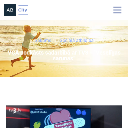
Sākums
Sociālā atbildība
VCA podkāsts sadarbībā ar TV3 - “Veselīgas
sarunas”