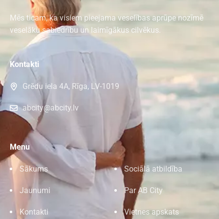
Mēs ticam, ka visiem pieejama veselības aprūpe nozīmē
veselāku sabiedrību un laimīgākus cilvēkus.
Kontakti
Grēdu iela 4A, Rīga, LV-1019
abcity@abcity.lv
Menu
Sākums
Sociālā atbildība
Jaunumi
Par AB City
Kontakti
Vietnes apskats