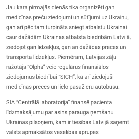
Jau kara pirmajās dienās tika organizēti gan
medicīnas preču ziedojumi un sūtījumi uz Ukrainu,
gan arī pēc tam turpināts sniegt atbalstu Ukrainai
caur dažādām Ukrainas atbalsta biedrībām Latvijā,
ziedojot gan līdzekļus, gan arī dažādas preces un
transporta līdzekļus. Piemēram, Latvijas zāļu
ražotājs “Olpha” veic regulārus finansiālos
ziedojumus biedrībai “SICH”, kā arī ziedojuši
medicīnas preces un lielo pasažieru autobusu.
SIA “Centrālā laboratorija” finansē pacienta
līdzmaksājumu par asins parauga ņemšanu
Ukrainas pilsoņiem, kam ir tiesības Latvijā saņemt
valsts apmaksātos veselības aprūpes