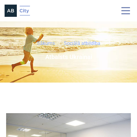
Sākums
Sociālā atbildība
Atbalsts Ukrainai