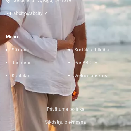
Grēdu iela 4A, Rīga, LV-1019
abcity@abcity.lv
Menu
Sākums
Sociālā atbildība
Jaunumi
Par AB City
Kontakti
Vietnes apskats
Privātuma politika
Sīkdatņu piekrišana