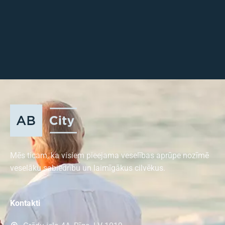
Mēs ticam, ka visiem pieejama veselības aprūpe nozīmē
veselāku sabiedrību un laimīgākus cilvēkus.
Kontakti