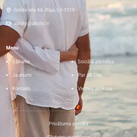
Grēdu iela 4A, Rīga, LV-1019
abcity@abcity.lv
Menu
Sākums
Sociālā atbildība
Jaunumi
Par AB City
Kontakti
Vietnes apskats
Privātuma politika