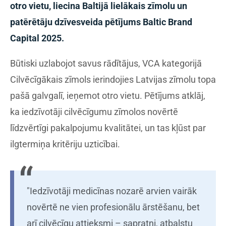
otro vietu, liecina Baltijā lielākais zīmolu un
patērētāju dzīvesveida pētījums Baltic Brand
Capital 2025.
Būtiski uzlabojot savus rādītājus, VCA kategorijā
Cilvēcīgākais zīmols ierindojies Latvijas zīmolu topa
pašā galvgalī, ieņemot otro vietu. Pētījums atklāj,
ka iedzīvotāji cilvēcīgumu zīmolos novērtē
līdzvērtīgi pakalpojumu kvalitātei, un tas kļūst par
ilgtermiņa kritēriju uzticībai.
"Iedzīvotāji medicīnas nozarē arvien vairāk
novērtē ne vien profesionālu ārstēšanu, bet
arī cilvēcīgu attieksmi – sapratni, atbalstu