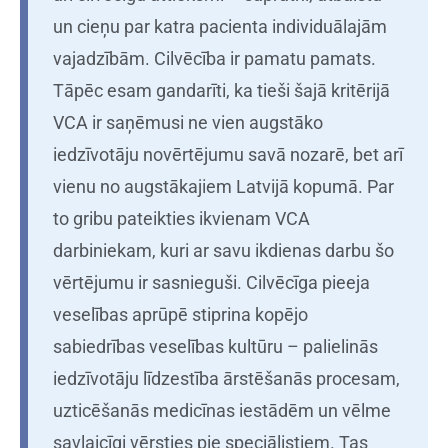
un cieņu par katra pacienta individuālajām
vajadzībām. Cilvēcība ir pamatu pamats.
Tāpēc esam gandarīti, ka tieši šajā kritērijā
VCA ir saņēmusi ne vien augstāko
iedzīvotāju novērtējumu savā nozarē, bet arī
vienu no augstākajiem Latvijā kopumā. Par
to gribu pateikties ikvienam VCA
darbiniekam, kuri ar savu ikdienas darbu šo
vērtējumu ir sasnieguši. Cilvēcīga pieeja
veselības aprūpē stiprina kopējo
sabiedrības veselības kultūru – palielinās
iedzīvotāju līdzestība ārstēšanās procesam,
uzticēšanās medicīnas iestādēm un vēlme
savlaicīgi vērsties pie speciālistiem. Tas