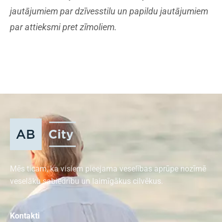
jautājumiem par dzīvesstilu un papildu jautājumiem
par attieksmi pret zīmoliem.
Mēs ticam, ka visiem pieejama veselības aprūpe nozīmē
veselāku sabiedrību un laimīgākus cilvēkus.
Kontakti