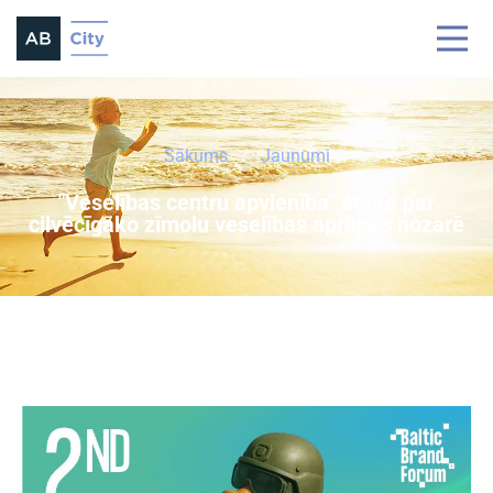
Sākums
Jaunumi
"Veselības centru apvienība" atzīta par
cilvēcīgāko zīmolu veselības aprūpes nozarē