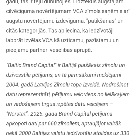
gadu, tas ir teju dubultojies. Līdztekus augstajam
cilvēcīguma novērtējumam VCA zīmols saņēmis arī
augstu novērtējumu izdevīguma, "patikšanas" un
citās kategorijās. Tas apliecina, ka iedzīvotāji
labprāt izvēlas VCA kā uzticamu, pazīstamu un
pieejamu partneri veselības aprūpē.
"Baltic Brand Capital" ir Baltijā plašākais zīmolu un
dzīvesstila pētījums, un tā pirmsākumi meklējami
2004. gadā Latvijas Zīmolu topa izveidē. Nodrošinot
datu reprezentitāti, pētījumu veic viens no lielākajiem
un vadošajiem tirgus izpētes datu veicējiem –
"Norstat". 2025. gadā Brand Capital pētījumā
apkopoti dati par 660 zīmoliem, aptaujājot vairāk
nekā 3000 Baltijas valstu iedzīvotāju atbildes uz 330