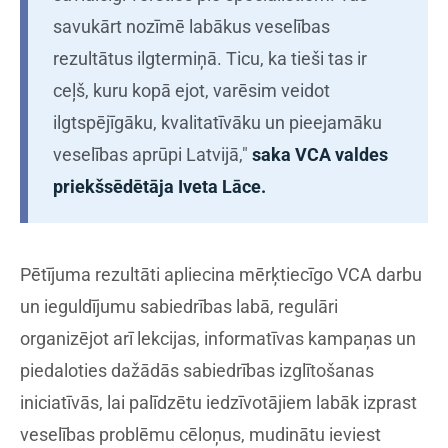
savukārt nozīmē labākus veselības
rezultātus ilgtermiņā. Ticu, ka tieši tas ir
ceļš, kuru kopā ejot, varēsim veidot
ilgtspējīgāku, kvalitatīvāku un pieejamāku
veselības aprūpi Latvijā,"
saka VCA valdes
priekšsēdētāja Iveta Lāce.
Pētījuma rezultāti apliecina mērķtiecīgo VCA darbu
un ieguldījumu sabiedrības labā, regulāri
organizējot arī lekcijas, informatīvas kampaņas un
piedaloties dažādās sabiedrības izglītošanas
iniciatīvās, lai palīdzētu iedzīvotājiem labāk izprast
veselības problēmu cēloņus, mudinātu ieviest