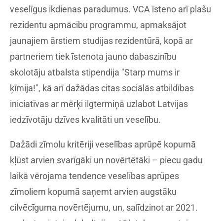
veselīgus ikdienas paradumus. VCA īsteno arī plašu
rezidentu apmācību programmu, apmaksājot
jaunajiem ārstiem studijas rezidentūrā, kopā ar
partneriem tiek īstenota jauno dabaszinību
skolotāju atbalsta stipendija "Starp mums ir
ķīmija!", kā arī dažādas citas sociālās atbildības
iniciatīvas ar mērķi ilgtermiņā uzlabot Latvijas
iedzīvotāju dzīves kvalitāti un veselību.
Dažādi zīmolu kritēriji veselības aprūpē kopumā
kļūst arvien svarīgāki un novērtētāki – piecu gadu
laikā vērojama tendence veselības aprūpes
zīmoliem kopumā saņemt arvien augstāku
cilvēcīguma novērtējumu, un, salīdzinot ar 2021.