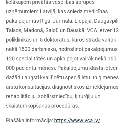
lielākajiem privātās veselības aprūpes
uzņēmumiem Latvijā, kas sniedz medicīnas
pakalpojumus Rīgā, Jūrmalā, Liepājā, Daugavpilī,
Talsos, Madonā, Saldū un Bauskā. VCA ietver 12
poliklīnikas un 5 doktorātus, kuros strādā vairāk
nekā 1500 darbinieku, nodrošinot pakalpojumus
120 specialitātēs un apkalpojot vairāk nekā 160
000 pacientu mēnesī. Pakalpojumu klāsts ietver
dažādu augsti kvalificētu speciālistu un ģimenes
ārstu konsultācijas, diagnostiskos izmeklējumus,
rehabilitāciju, zobārstniecību, ķirurģiju un
skaistumkopšanas procedūras.
Plašāka informācija:
https://www.vca.lv/