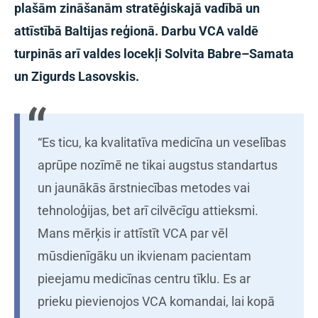
plašām zināšanām stratēģiskajā vadībā un
attīstībā Baltijas reģionā. Darbu VCA valdē
turpinās arī valdes locekļi Solvita Babre–Samata
un Zigurds Lasovskis.
“Es ticu, ka kvalitatīva medicīna un veselības
aprūpe nozīmē ne tikai augstus standartus
un jaunākās ārstniecības metodes vai
tehnoloģijas, bet arī cilvēcīgu attieksmi.
Mans mērķis ir attīstīt VCA par vēl
mūsdienīgāku un ikvienam pacientam
pieejamu medicīnas centru tīklu. Es ar
prieku pievienojos VCA komandai, lai kopā