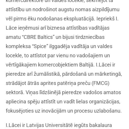
komercdirektore un valdes locekle, sekmējot tā
attīstību un nodrošinot augstu nomas aizpildījumu
vēl pirms ēku nodošanas ekspluatācijā. Iepriekš I.
Lāce ieņēmusi arī biznesa attīstības vadītājas
amatu “CBRE Baltics” un bijusi tirdzniecības
kompleksa “Spice” ilggadēja vadītāja un valdes
locekle, to attīstot par vienu no vadošajiem un
vērtīgākajiem komercobjektiem Baltijā. I.Lācei ir
pieredze arī žurnālistikā, pārdošanā un mārketingā,
strādājot ātrās aprites patēriņa preču (FMCG)
sektorā. Viņas līdzšinējā pieredze vadošos amatos
apliecina spēju attīstīt un vadīt lielas organizācijas,
fokusējoties uz inovācijām un procesu uzlabošanu.
I.Lācei ir Latvijas Universitātē iegūts bakalaura