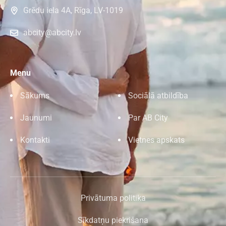
Grēdu iela 4A, Rīga, LV-1019
abcity@abcity.lv
Menu
Sākums
Sociālā atbildība
Jaunumi
Par AB City
Kontakti
Vietnes apskats
Privātuma politika
Sīkdatņu piekrišana