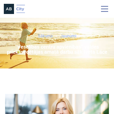
Sākums
Jaunumi
“Veselības centru apvienības” valdes
priekšsēdētājas amatā darbu sāk Iveta Lāce