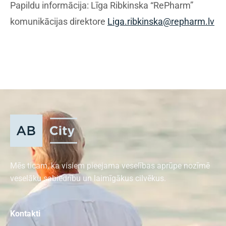
Papildu informācija: Līga Ribkinska “RePharm”
komunikācijas direktore
Liga.ribkinska@repharm.lv
Mēs ticam, ka visiem pieejama veselības aprūpe nozīmē
veselāku sabiedrību un laimīgākus cilvēkus.
Kontakti