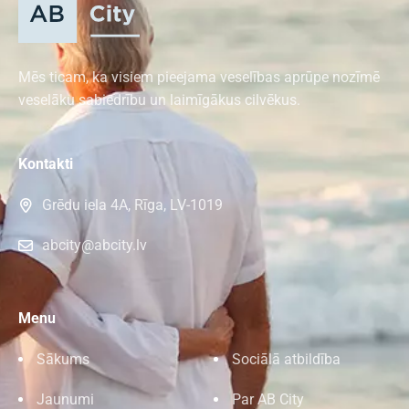
Mēs ticam, ka visiem pieejama veselības aprūpe nozīmē
veselāku sabiedrību un laimīgākus cilvēkus.
Kontakti
Grēdu iela 4A, Rīga, LV-1019
abcity@abcity.lv
Menu
Sākums
Sociālā atbildība
Jaunumi
Par AB City