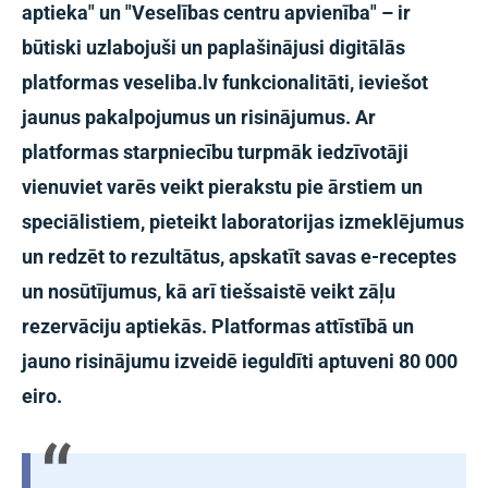
aptieka" un "Veselības centru apvienība" – ir
būtiski uzlabojuši un paplašinājusi digitālās
platformas veseliba.lv funkcionalitāti, ieviešot
jaunus pakalpojumus un risinājumus. Ar
platformas starpniecību turpmāk iedzīvotāji
vienuviet varēs veikt pierakstu pie ārstiem un
speciālistiem, pieteikt laboratorijas izmeklējumus
un redzēt to rezultātus, apskatīt savas e-receptes
un nosūtījumus, kā arī tiešsaistē veikt zāļu
rezervāciju aptiekās. Platformas attīstībā un
jauno risinājumu izveidē ieguldīti aptuveni 80 000
eiro.