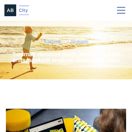
Sākums
Jaunumi
Turpmāk vienuviet varēs pierakstīties pie
ārsta, apskatīt analīzes un rezervēt zāles