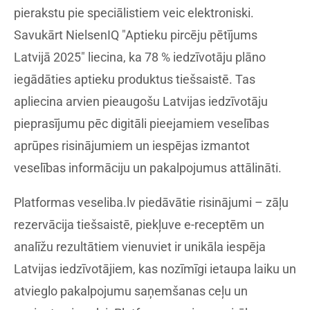
pierakstu pie speciālistiem veic elektroniski.
Savukārt NielsenIQ "Aptieku pircēju pētījums
Latvijā 2025" liecina, ka 78 % iedzīvotāju plāno
iegādāties aptieku produktus tiešsaistē. Tas
apliecina arvien pieaugošu Latvijas iedzīvotāju
pieprasījumu pēc digitāli pieejamiem veselības
aprūpes risinājumiem un iespējas izmantot
veselības informāciju un pakalpojumus attālināti.
Platformas veseliba.lv piedāvātie risinājumi – zāļu
rezervācija tiešsaistē, piekļuve e-receptēm un
analīžu rezultātiem vienuviet ir unikāla iespēja
Latvijas iedzīvotājiem, kas nozīmīgi ietaupa laiku un
atvieglo pakalpojumu saņemšanas ceļu un