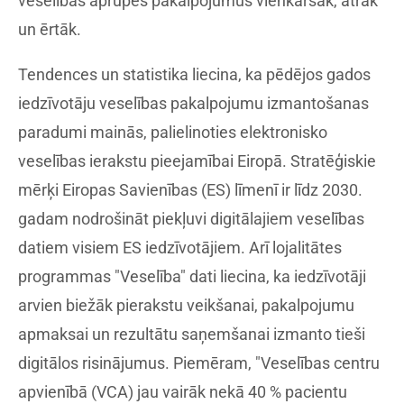
veselības aprūpes pakalpojumus vienkāršāk, ātrāk
un ērtāk.
Tendences un statistika liecina, ka pēdējos gados
iedzīvotāju veselības pakalpojumu izmantošanas
paradumi mainās, palielinoties elektronisko
veselības ierakstu pieejamībai Eiropā. Stratēģiskie
mērķi Eiropas Savienības (ES) līmenī ir līdz 2030.
gadam nodrošināt piekļuvi digitālajiem veselības
datiem visiem ES iedzīvotājiem. Arī lojalitātes
programmas "Veselība" dati liecina, ka iedzīvotāji
arvien biežāk pierakstu veikšanai, pakalpojumu
apmaksai un rezultātu saņemšanai izmanto tieši
digitālos risinājumus. Piemēram, "Veselības centru
apvienībā (VCA) jau vairāk nekā 40 % pacientu