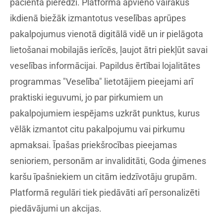
pacienta pieredzi. Platforma apvieno vairākus
ikdienā biežāk izmantotus veselības aprūpes
pakalpojumus vienotā digitālā vidē un ir pielāgota
lietošanai mobilajās ierīcēs, ļaujot ātri piekļūt savai
veselības informācijai. Papildus ērtībai lojalitātes
programmas "Veselība" lietotājiem pieejami arī
praktiski ieguvumi, jo par pirkumiem un
pakalpojumiem iespējams uzkrāt punktus, kurus
vēlāk izmantot citu pakalpojumu vai pirkumu
apmaksai. Īpašas priekšrocības pieejamas
senioriem, personām ar invaliditāti, Goda ģimenes
karšu īpašniekiem un citām iedzīvotāju grupām.
Platformā regulāri tiek piedāvāti arī personalizēti
piedāvājumi un akcijas.