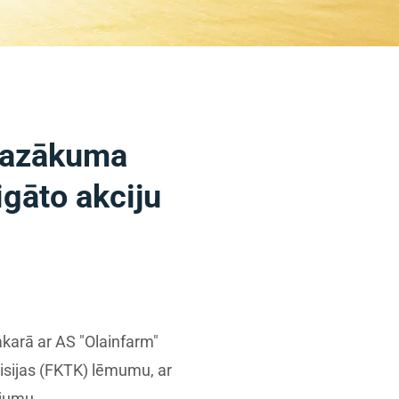
 mazākuma
igāto akciju
akarā ar AS "Olainfarm"
isijas (FKTK) lēmumu, ar
ājumu.