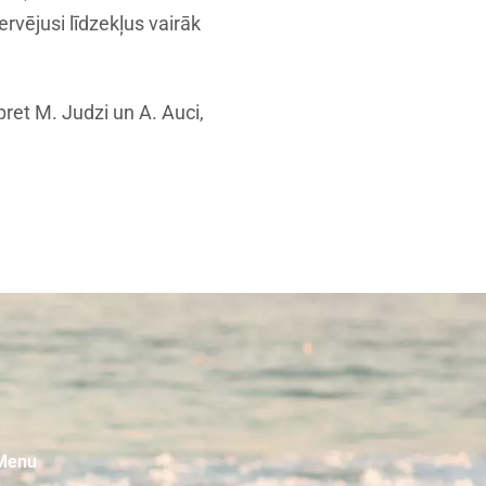
rvējusi līdzekļus vairāk
pret M. Judzi un A. Auci,
Menu