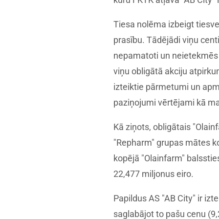
Tiesa nolēma izbeigt tiesv
prasību. Tādējādi viņu centi
nepamatoti un neietekmēs ob
viņu obligātā akciju atpirku
izteiktie pārmetumi un apm
paziņojumi vērtējami kā man
Kā ziņots, obligātais "Olai
"Repharm" grupas mātes ko
kopējā "Olainfarm" balssti
22,477 miljonus eiro.
Papildus AS "AB City" ir izt
saglabājot to pašu cenu (9,