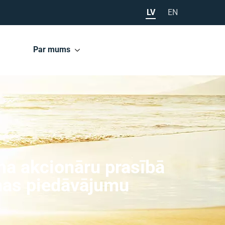
LV
EN
Par mums
ma akcionāru prasībā
anas piedāvājumu