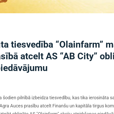
igta tiesvedība “Olainfarm”
sībā atcelt AS “AB City” obl
piedāvājumu
 šodien pilnībā izbeidza tiesvedību, kas tika ierosināta s
gra Auces prasību atcelt Finanšu un kapitāla tirgus kom
izteikt obligāto AS "Olainfarm" akciju atpirkšanas piedāv