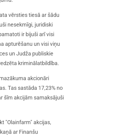
ta vērsties tiesā ar šādu
uši nesekmīgi, juridiski
atoti ir bijuši arī visi
ma apturēšanu un visi viņu
ces un Judža publiskie
edzēta kriminālatbildība.
kā mazākuma akcionāri
as. Tas sastāda 17,23% no
ar šīm akcijām samaksājuši
kt "Olainfarm" akcijas,
askaņā ar Finanšu