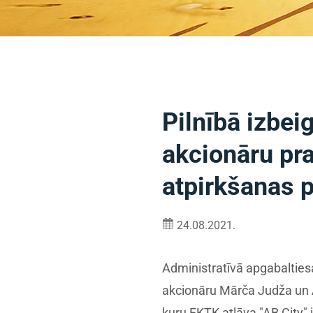
Pilnībā izbe
akcionāru pra
atpirkšanas 
24.08.2021.
Administratīvā apgabaltiesa
akcionāru Mārča Judža un A
kuru FKTK atļāva "AB City" 