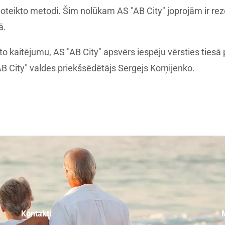
oteikto metodi. Šim nolūkam AS "AB City" joprojām ir reze
ā.
to kaitējumu, AS "AB City" apsvērs iespēju vērsties tiesā 
B City" valdes priekšsēdētājs Sergejs Korņijenko.
Kontakti