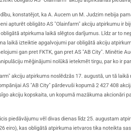
edību, konstatējot, ka A. Aucem un M. Judzim nebija pama
eni apturēt obligāto AS "Olainfarm" akciju atpirkumu ir bij
ligātā atpirkuma laikā slēgtos darījumus. Līdz ar to nepam
ma laikā izteiktie apgalvojumi par obligātā akciju atpirku
elojumi gan pret FKTK, gan pret AS "AB City". Minētie Au
ipulāciju mēģinājumi nolūkā ietekmēt tirgu, par ko ir par
nfarm" akciju atpirkums noslēdzās 17. augustā, un tā lai
mpānijai AS "AB City" pārdevuši kopumā 2 427 408 akcij
esīgo akciju kopskaita, un kopumā mazākuma akcionāri p
eicis piedāvājumu vēl divas dienas līdz 25. augustam atpir
26 eiro), kas obligātā atpirkuma ietvaros tika noteikta s