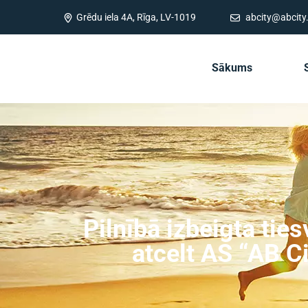
Grēdu iela 4A, Rīga, LV-1019
abcity@abcity.
Sākums
Pilnībā izbeigta ti
atcelt AS “AB C