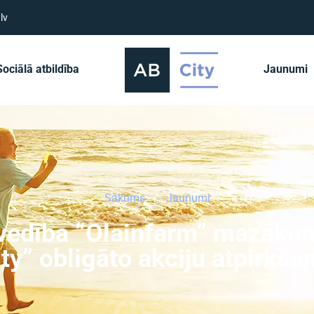
lv
Sociālā atbildība
Jaunumi
Sākums
Jaunumi
esvedība “Olainfarm” mazāku
ity” obligāto akciju atpirkš