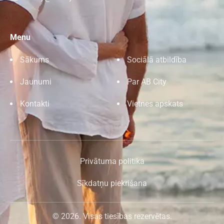
Menu
Sākums
Sociālā atbildība
Jaunumi
Par AB City
Kontakti
Vietnes apskats
Privātuma politika
Sīkdatņu piekrišana
© 2026. Visas tiesības rezervētas.