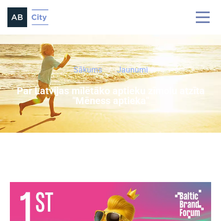
Sākums
Jaunumi
Par Latvijas mīlētāko aptieku zīmolu atzīta
"Mēness aptieka"