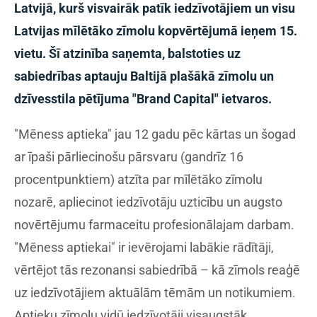
Latvijā, kurš visvairāk patīk iedzīvotājiem un visu
Latvijas mīlētāko zīmolu kopvērtējumā ieņem 15.
vietu. Šī atzinība saņemta, balstoties uz
sabiedrības aptauju Baltijā plašākā zīmolu un
dzīvesstila pētījuma "Brand Capital" ietvaros.
"Mēness aptieka" jau 12 gadu pēc kārtas un šogad
ar īpaši pārliecinošu pārsvaru (gandrīz 16
procentpunktiem) atzīta par mīlētāko zīmolu
nozarē, apliecinot iedzīvotāju uzticību un augsto
novērtējumu farmaceitu profesionālajam darbam.
"Mēness aptiekai" ir ievērojami labākie rādītāji,
vērtējot tās rezonansi sabiedrībā – kā zīmols reaģē
uz iedzīvotājiem aktuālām tēmām un notikumiem.
Aptieku zīmolu vidū iedzīvotāji visaugstāk