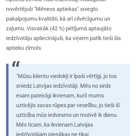
novērtējuši "Mēness aptiekas" sniegto
pakalpojumu kvalitāti, kā arī cilvēcīgumu un
zaļumu. Visvairāk (42 %) pētījumā aptaujāto
iedzīvotāju apliecinājuši, ka viņiem patīk tieši šis
aptieku zīmols.
"Mūsu klientu viedokļi ir īpaši vērtīgi, jo tos
sniedz Latvijas iedzīvotāji. Mēs no sirds
esam pateicīgi ikvienam, kurš mums
uzticējis savas rūpes par veselību, jo tieši šī
uzticība mūs iedvesmo un motivē ik dienu.
Mēs ticam, ka ikvienam Latvijas
iedzīvotājam pienākas ne tikai