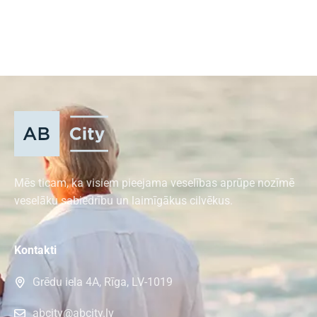
Mēs ticam, ka visiem pieejama veselības aprūpe nozīmē
veselāku sabiedrību un laimīgākus cilvēkus.
Kontakti
Grēdu iela 4A, Rīga, LV-1019
abcity@abcity.lv