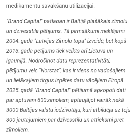
medikamentu savākšanu utilizācijai.
"Brand Capital" patlaban ir Baltijā plašākais zīmolu
un dzīvesstila pētījums. Tā pirmsākumi meklējami
2004. gadā "Latvijas Zīmolu topa" izveidē, bet kopš
2013. gada pētījums tiek veikts arī Lietuvā un
Igaunijā. Nodrošinot datu reprezentativitāti,
pētījumu veic "Norstat", kas ir viens no vadošajiem
un lielākajiem tirgus izpētes datu vācējiem Eiropā.
2025. gadā "Brand Capital" pētījumā apkopoti dati
par aptuveni 600 zīmoliem, aptaujājot vairāk nekā
3000 Baltijas valstu iedzīvotāju, kuri atbildēja uz teju
300 jautājumiem par dzīvesstilu un attieksmi pret
zīmoliem.