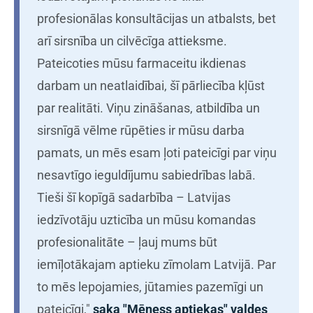
profesionālas konsultācijas un atbalsts, bet
arī sirsnība un cilvēcīga attieksme.
Pateicoties mūsu farmaceitu ikdienas
darbam un neatlaidībai, šī pārliecība kļūst
par realitāti. Viņu zināšanas, atbildība un
sirsnīgā vēlme rūpēties ir mūsu darba
pamats, un mēs esam ļoti pateicīgi par viņu
nesavtīgo ieguldījumu sabiedrības labā.
Tieši šī kopīgā sadarbība – Latvijas
iedzīvotāju uzticība un mūsu komandas
profesionalitāte – ļauj mums būt
iemīļotākajam aptieku zīmolam Latvijā. Par
to mēs lepojamies, jūtamies pazemīgi un
pateicīgi,"
saka "Mēness aptiekas" valdes