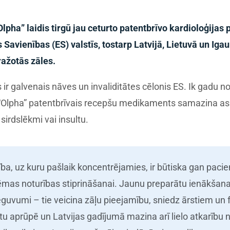
Olpha” laidis tirgū jau ceturto patentbrīvo kardioloģijas 
 Savienības (ES) valstīs, tostarp Latvijā, Lietuvā un Ig
ažotās zāles.
 ir galvenais nāves un invaliditātes cēlonis ES. Ik gadu n
is “Olpha” patentbrīvais recepšu medikaments samazina as
 sirdslēkmi vai insultu.
tība, uz kuru pašlaik koncentrējamies, ir būtiska gan pacie
ēmas noturības stiprināšanai. Jaunu preparātu ienākšanai
ieguvumi – tie veicina zāļu pieejamību, sniedz ārstiem u
tu aprūpē un Latvijas gadījumā mazina arī lielo atkarību