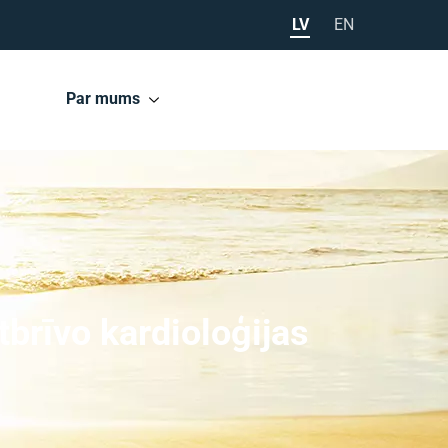
LV
EN
Par mums
tbrīvo kardioloģijas