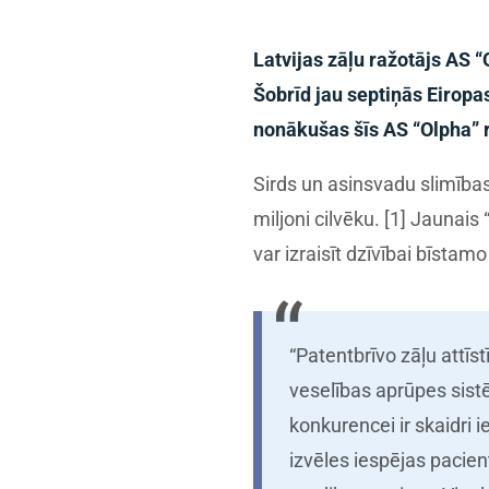
Latvijas zāļu ražotājs AS “
Šobrīd jau septiņās Eiropas
nonākušas šīs AS “Olpha” r
Sirds un asinsvadu slimības
miljoni cilvēku. [1] Jauna
var izraisīt dzīvībai bīstamo
“Patentbrīvo zāļu attīs
veselības aprūpes sist
konkurencei ir skaidri 
izvēles iespējas pacien