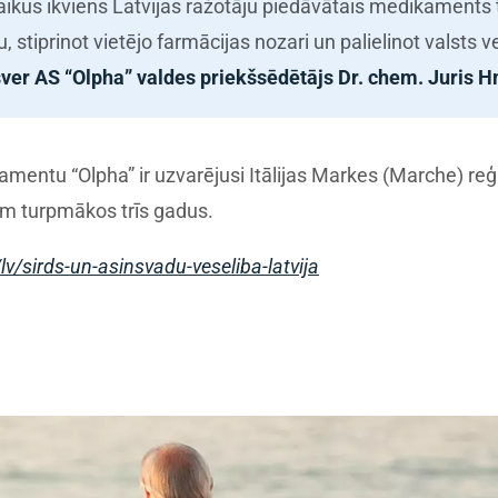
kus ikviens Latvijas ražotāju piedāvātais medikaments t
tiprinot vietējo farmācijas nozari un palielinot valsts 
ver AS “Olpha” valdes priekšsēdētājs Dr. chem. Juris H
mentu “Olpha” ir uzvarējusi Itālijas Markes (Marche) reģ
ām turpmākos trīs gadus.
lv/sirds-un-asinsvadu-veseliba-latvija