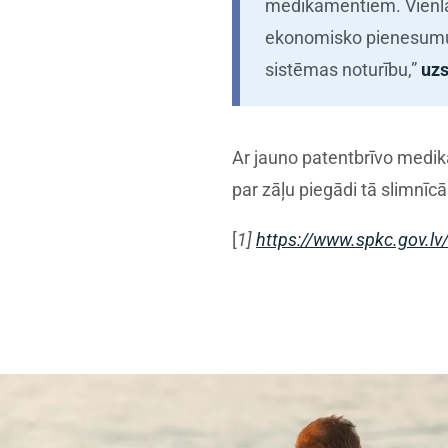
medikamentiem. Vienlai
ekonomisko pienesumu, s
sistēmas noturību,”
uzs
Ar jauno patentbrīvo medika
par zāļu piegādi tā slimnīc
[
1]
https://www.spkc.gov.lv/