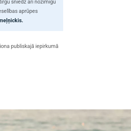
irgū sniedz arī nozīmīgu
veselības aprūpes
meļņickis.
iona publiskajā iepirkumā