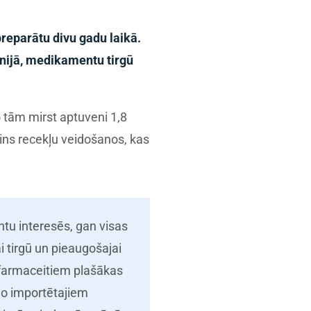
preparātu divu gadu laikā.
aunijā, medikamentu tirgū
o tām mirst aptuveni 1,8
ins recekļu veidošanos, kas
ntu interesēs, gan visas
 tirgū un pieaugošajai
n farmaceitiem plašākas
 no importētajiem