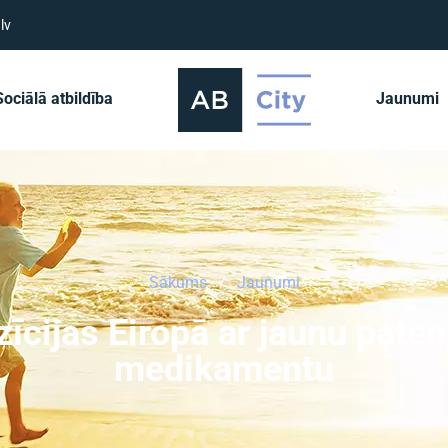
lv
Sociālā atbildība
Jaunumi
Sākums
Jaunumi
zīcijas Eiropā ar jaunu paten
medikamentu