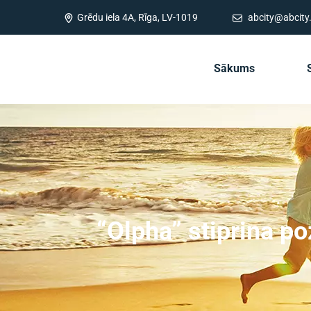
Grēdu iela 4A, Rīga, LV-1019
abcity@abcity.
Sākums
“Olpha” stiprina po