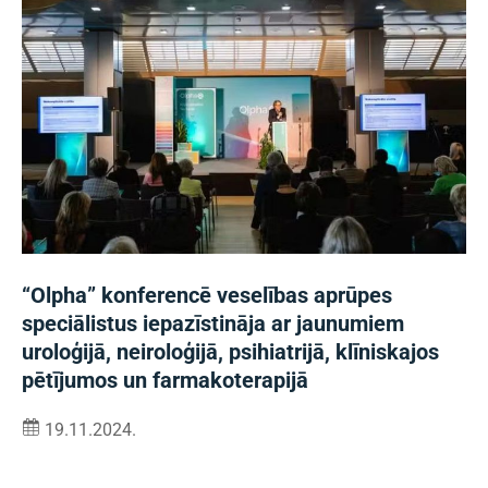
“Olpha” konferencē veselības aprūpes
speciālistus iepazīstināja ar jaunumiem
uroloģijā, neiroloģijā, psihiatrijā, klīniskajos
pētījumos un farmakoterapijā
19.11.2024.