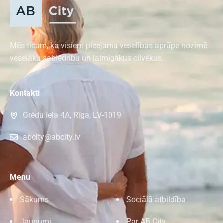
Mēs ticam, ka visiem pieejama veselības aprūpe nozīmē
veselāku sabiedrību un laimīgākus cilvēkus.
Kontakti
Grēdu iela 4A, Rīga, LV-1019
abcity@abcity.lv
Menu
Sākums
Sociālā atbildība
Jaunumi
Par AB City