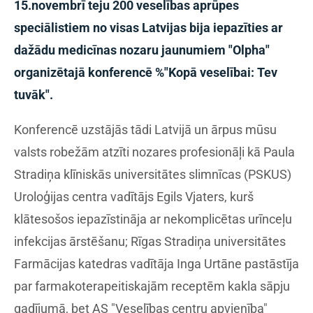
15.novembrī teju 200 veselības aprūpes
speciālistiem no visas Latvijas bija iepazīties ar
dažādu medicīnas nozaru jaunumiem "Olpha"
organizētajā konferencē %"Kopā veselībai: Tev
tuvāk".
Konferencē uzstājās tādi Latvijā un ārpus mūsu
valsts robežām atzīti nozares profesionāļi kā Paula
Stradiņa klīniskās universitātes slimnīcas (PSKUS)
Uroloģijas centra vadītājs Egils Vjaters, kurš
klātesošos iepazīstināja ar nekomplicētas urīnceļu
infekcijas ārstēšanu; Rīgas Stradiņa universitātes
Farmācijas katedras vadītāja Inga Urtāne pastāstīja
par farmakoterapeitiskajām receptēm kakla sāpju
gadījumā, bet AS "Veselības centru apvienība"