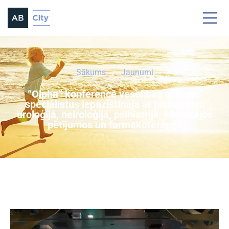
Sākums
Jaunumi
“Olpha” konferencē veselības aprūpes
speciālistus iepazīstināja ar jaunumiem
uroloģijā, neiroloģijā, psihiatrijā, klīniskajos
pētījumos un farmakoterapijā