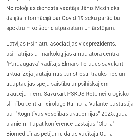
Neiroloģijas dienesta vadītājs Jānis Mednieks
dalījās informācijā par Covid-19 seku parādību
spektru – ko šobrīd atpazīstam un ārstējam.
Latvijas Psihiatru asociācijas viceprezidents,
psihiatrijas un narkoloģijas ambulatorā centra
"Pārdaugava" vadītājs Elmārs Tērauds savukārt
aktualizēja jautājumus par stresa, trauksmes un
adaptācijas spēju saistību ar psihiskajiem
traucējumiem. Savukārt PSKUS Reto neiroloģisko
slimību centra neiroloģe Ramona Valante pastāstīja
par "Kognitīvās veselības akadēmijas" 2025.gada
plāniem. Tāpat konferencē uzstājās "Olpha"
Biomedicīnas pētījumu daļas vadītāja Guna