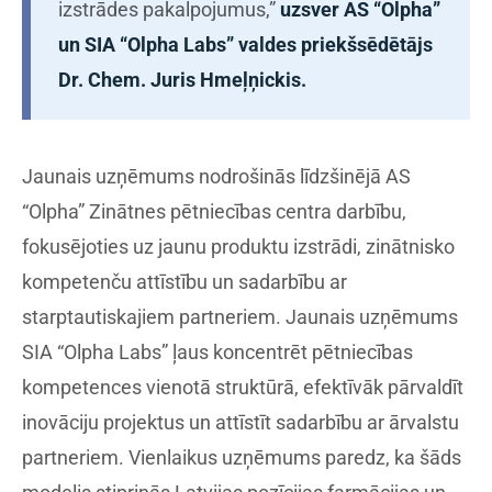
izstrādes pakalpojumus,”
uzsver AS “Olpha”
un SIA “Olpha Labs” valdes priekšsēdētājs
Dr. Chem. Juris Hmeļņickis.
Jaunais uzņēmums nodrošinās līdzšinējā AS
“Olpha” Zinātnes pētniecības centra darbību,
fokusējoties uz jaunu produktu izstrādi, zinātnisko
kompetenču attīstību un sadarbību ar
starptautiskajiem partneriem. Jaunais uzņēmums
SIA “Olpha Labs” ļaus koncentrēt pētniecības
kompetences vienotā struktūrā, efektīvāk pārvaldīt
inovāciju projektus un attīstīt sadarbību ar ārvalstu
partneriem. Vienlaikus uzņēmums paredz, ka šāds