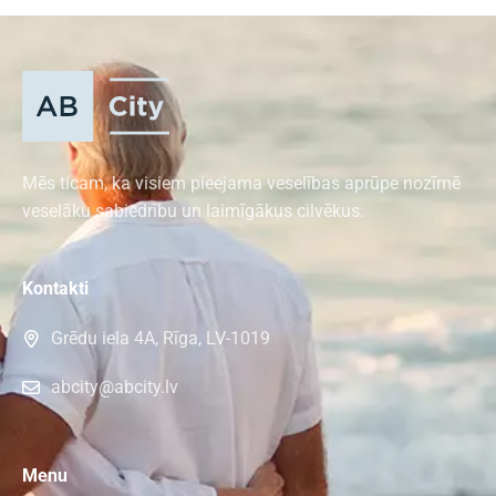
Mēs ticam, ka visiem pieejama veselības aprūpe nozīmē
veselāku sabiedrību un laimīgākus cilvēkus.
Kontakti
Grēdu iela 4A, Rīga, LV-1019
abcity@abcity.lv
Menu