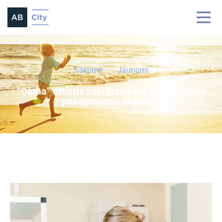
Sākums
Jaunumi
“Olpha” attīstīs zāļu izstrādes un attīstības
pakalpojumu eksportu