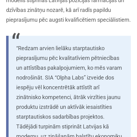
modelis stiprinās Latvijas pozīcijas farmācijas un
dzīvības zinātņu nozarē, kā arī radīs papildu
pieprasījumu pēc augsti kvalificētiem speciālistiem.
“Redzam arvien lielāku starptautisko
pieprasījumu pēc kvalitatīviem pētniecības
un attīstības pakalpojumiem, ko mēs varam
nodrošināt. SIA “Olpha Labs” izveide dos
iespēju vēl koncentrētāk attīstīt arī
zinātnisko kompetenci, ātrāk virzīties jaunu
produktu izstrādē un aktīvāk iesaistīties
starptautiskos sadarbības projektos.
Tādējādi turpinām stiprināt Latvijas kā
modernu, uz zināšanām balstītu ekonomiku,