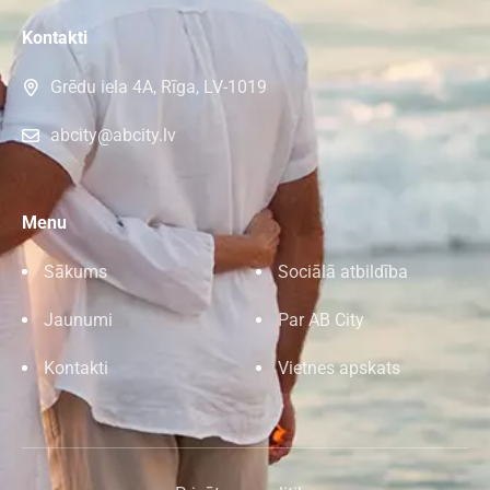
Kontakti
Grēdu iela 4A, Rīga, LV-1019
abcity@abcity.lv
Menu
Sākums
Sociālā atbildība
Jaunumi
Par AB City
Kontakti
Vietnes apskats