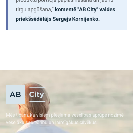
tirgu apgūšana,"
komentē "AB City" valdes
priekšsēdētājs Sergejs Korņijenko.
Mēs ticam, ka visiem pieejama veselības aprūpe nozīmē
veselāku sabiedrību un laimīgākus cilvēkus.