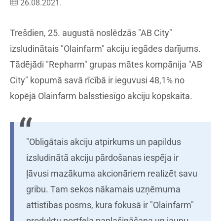
26.08.2021.
Trešdien, 25. augustā noslēdzās "AB City"
izsludinātais "Olainfarm" akciju iegādes darījums.
Tādējādi "Repharm" grupas mātes kompānija "AB
City" kopumā savā rīcībā ir ieguvusi 48,1% no
kopējā Olainfarm balsstiesīgo akciju kopskaita.
"Obligātais akciju atpirkums un papildus
izsludinātā akciju pārdošanas iespēja ir
ļāvusi mazākuma akcionāriem realizēt savu
gribu. Tam sekos nākamais uzņēmuma
attīstības posms, kura fokusā ir "Olainfarm"
produktu portfeļa paplašināšana un jaunu