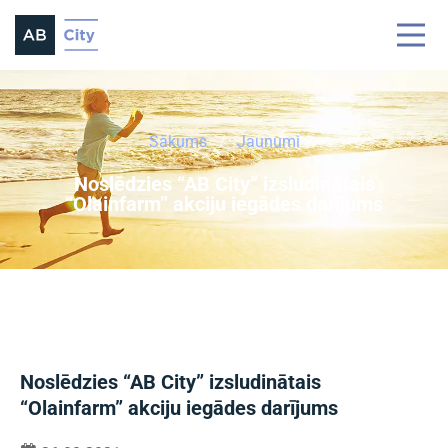
Sākums
Jaunumi
Noslēdzies “AB City” izsludinātais
“Olainfarm” akciju iegādes darījums
Noslēdzies “AB City” izsludinātais
“Olainfarm” akciju iegādes darījums