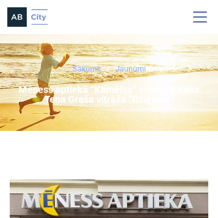
Sākums
Jaunumi
Mēness aptiekā “Kamēlija” svinīgi atklāta
Teņa Graša vitrāža “Dziesma”