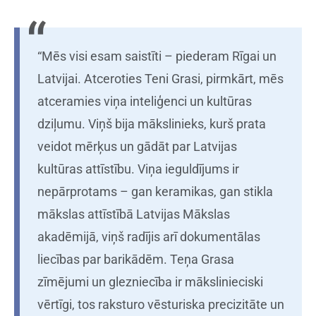
“Mēs visi esam saistīti – piederam Rīgai un
Latvijai. Atceroties Teni Grasi, pirmkārt, mēs
atceramies viņa inteliģenci un kultūras
dziļumu. Viņš bija mākslinieks, kurš prata
veidot mērķus un gādāt par Latvijas
kultūras attīstību. Viņa ieguldījums ir
nepārprotams – gan keramikas, gan stikla
mākslas attīstībā Latvijas Mākslas
akadēmijā, viņš radījis arī dokumentālas
liecības par barikādēm. Teņa Grasa
zīmējumi un glezniecība ir mākslinieciski
vērtīgi, tos raksturo vēsturiska precizitāte un