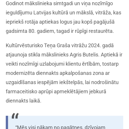
Godinot mākslinieka simtgadi un viņa nozīmīgo
ieguldījumu Latvijas kultūrā un mākslā, vitrāža, kas
iepriekš rotāja aptiekas logus jau kopš pagājušā
gadsimta 80. gadiem, tagad ir rūpīgi restaurēta.
Kultūrvēsturisko Teņa Graša vitrāžu 2024. gadā
atjaunoja stikla mākslinieks Agris Butelis. Aptiekā ir
veikti nozīmīgi uzlabojumi klientu ērtībām, tostarp
modernizēta diennakts apkalpošanas zona ar
uzgaidīšanas iespējām iekštelpās, lai nodrošinātu
farmaceitisko aprūpi apmeklētājiem jebkurā
diennakts laikā.
“Mēs visi nākam no pagātnes, dzīvojam