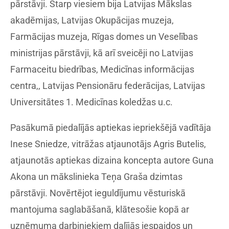
pārstāvji. Starp viesiem bija Latvijas Mākslas
akadēmijas, Latvijas Okupācijas muzeja,
Farmācijas muzeja, Rīgas domes un Veselības
ministrijas pārstāvji, kā arī sveicēji no Latvijas
Farmaceitu biedrības, Medicīnas informācijas
centra,, Latvijas Pensionāru federācijas, Latvijas
Universitātes 1. Medicīnas koledžas u.c.
Pasākumā piedalījās aptiekas iepriekšējā vadītāja
Inese Sniedze, vitrāžas atjaunotājs Agris Butelis,
atjaunotās aptiekas dizaina koncepta autore Guna
Akona un mākslinieka Teņa Graša dzimtas
pārstāvji. Novērtējot ieguldījumu vēsturiskā
mantojuma saglabāšanā, klātesošie kopā ar
uzņēmuma darbiniekiem dalījās iespaidos un