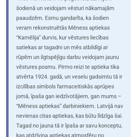
šodienā un veidojam vēsturi nākamajām
paaudzēm. Esmu gandarīta, ka šodien
veram rekonstruētās Mēness aptiekas
“Kamēlija” durvis, kur vēstures liecības
satiekas ar tagadni un mēs atbildīgi ar
rūpēm un ilgtspējīgu darbu veidojam jaunu
vēstures posmu. Pirmo reizi te aptieka tika
atvērta 1924. gadā, un veselu gadsimtu tā ir
izcilības simbols farmaceitiskās aprūpes
jomā, īpaša gan iedzīvotājiem, gan mums –
“Mēness aptiekas” darbiniekiem. Latvijā nav
nevienas citas aptiekas, kas būtu līdzīga šai.
Tagad no jauna tā ir īpaša ar savu konceptu,
kas atdzīvina aptiekas atmosfēru no