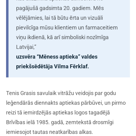
pagājušā gadsimta 20. gadiem. Mēs
vēlējāmies, lai tā būtu ērta un vizuāli
pievilcīga mūsu klientiem un farmaceitiem
viņu ikdienā, kā arī simboliski nozīmīga
Latvijai,”
uzsvēra “Mēness aptieka” valdes
priekšsēdētāja Vilma Fērklaf.
Tenis Grasis savulaik vitrāžu veidojis par godu
leģendārās diennakts aptiekas pārbūvei, un pirmo
reizi tā iemirdzējās aptiekas logos tagadējā
Brīvības ielā 1985. gadā, zemtekstā drosmīgi
iemiesojot tautas neatkarības alkas.