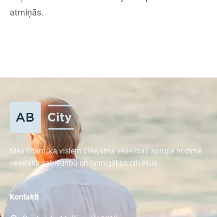
atmiņās.
Mēs ticam, ka visiem pieejama veselības aprūpe nozīmē
veselāku sabiedrību un laimīgākus cilvēkus.
Kontakti