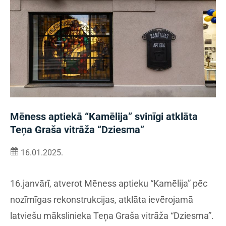
Mēness aptiekā “Kamēlija” svinīgi atklāta
Teņa Graša vitrāža “Dziesma”
16.01.2025.
16.janvārī, atverot Mēness aptieku “Kamēlija” pēc
nozīmīgas rekonstrukcijas, atklāta ievērojamā
latviešu mākslinieka Teņa Graša vitrāža “Dziesma”.