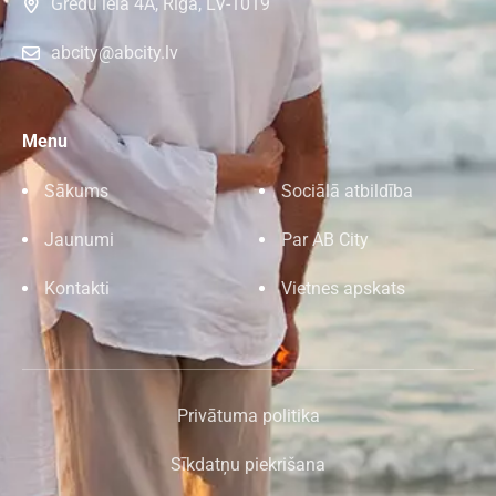
Grēdu iela 4A, Rīga, LV-1019
abcity@abcity.lv
Menu
Sākums
Sociālā atbildība
Jaunumi
Par AB City
Kontakti
Vietnes apskats
Privātuma politika
Sīkdatņu piekrišana