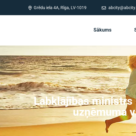
Grēdu iela 4A, Rīga, LV-1019
abcity@abcity.
Sākums
Labklājības ministrs
uzņēmuma vad