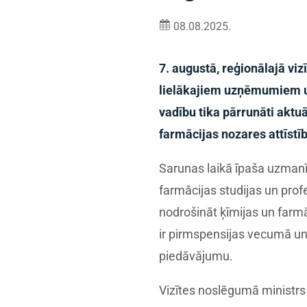
08.08.2025.
7. augustā, reģionālajā vi
lielākajiem uzņēmumiem un
vadību tika pārrunāti aktu
farmācijas nozares attīstīb
Sarunas laikā īpaša uzmanī
farmācijas studijas un pro
nodrošināt ķīmijas un farmā
ir pirmspensijas vecumā un 
piedāvājumu.
Vizītes noslēgumā ministr