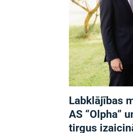
Labklājības m
AS “Olpha” u
tirgus izaici