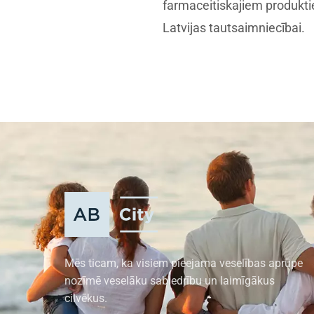
farmaceitiskajiem produkti
Latvijas tautsaimniecībai.
Mēs ticam, ka visiem pieejama veselības aprūpe
nozīmē veselāku sabiedrību un laimīgākus
cilvēkus.