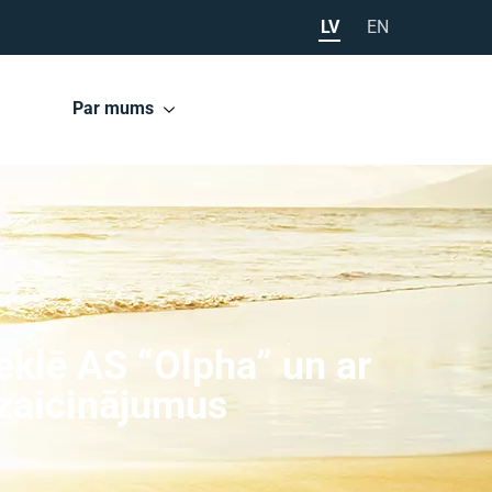
LV
EN
Par mums
eklē AS “Olpha” un ar
izaicinājumus