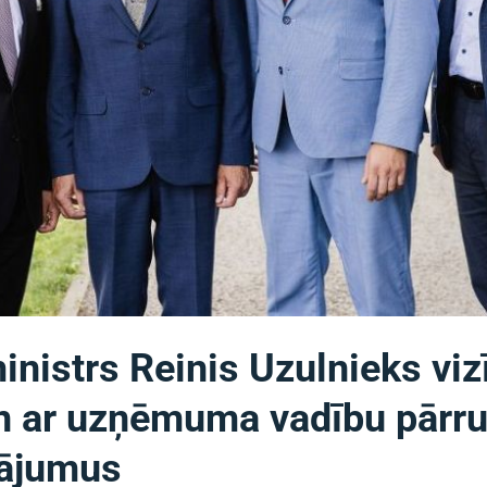
inistrs Reinis Uzulnieks vi
n ar uzņēmuma vadību pārr
nājumus