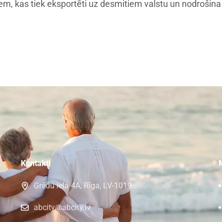
em, kas tiek eksportēti uz desmitiem valstu un nodrošin
Kontakti
Grēdu iela 4A, Rīga, LV-1019
abcity@abcity.lv