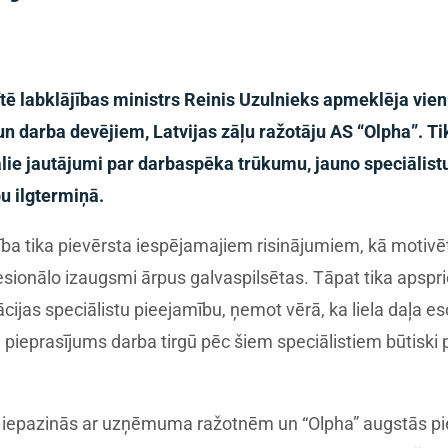
zītē labklājības ministrs Reinis Uzulnieks apmeklēja vie
 darba devējiem, Latvijas zāļu ražotāju AS “Olpha”. 
ālie jautājumi par darbaspēka trūkumu, jauno speciālist
u ilgtermiņā.
ba tika pievērsta iespējamajiem risinājumiem, kā motivēt
fesionālo izaugsmi ārpus galvaspilsētas. Tāpat tika apsp
cijas speciālistu pieejamību, ņemot vērā, ka liela daļa es
pieprasījums darba tirgū pēc šiem speciālistiem būtiski 
s iepazinās ar uzņēmuma ražotnēm un “Olpha” augstās pi