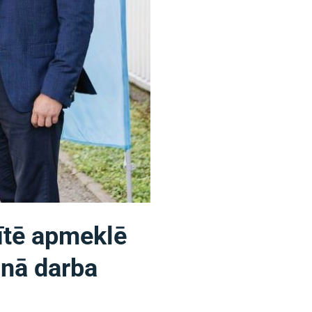
zītē apmeklē
unā darba