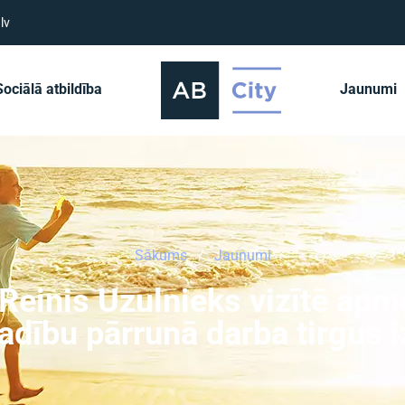
lv
Sociālā atbildība
Jaunumi
Sākums
Jaunumi
 Reinis Uzulnieks vizītē apm
ību pārrunā darba tirgus 