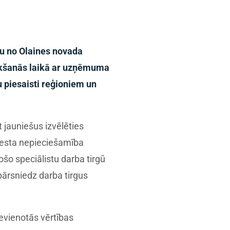
nu no Olaines novada
Tikšanās laikā ar uzņēmuma
u piesaisti reģioniem un
 jauniešus izvēlēties
riesta nepieciešamība
ošo speciālistu darba tirgū
pārsniedz darba tirgus
evienotās vērtības