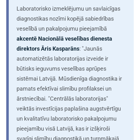
Laboratorisko izmeklējumu un savlaicīgas
diagnostikas nozīmi kopējā sabiedrības
veselībā un pakalpojumu pieejamībā
akcentē Nacionālā veselības dienesta
direktors Āris Kasparāns
: "Jaunās
automatizētās laboratorijas izveide ir
būtisks ieguvums veselības aprūpes
sistēmai Latvijā. Mūsdienīga diagnostika ir
pamats efektīvai slimību profilaksei un
ārstniecībai. "Centrālās laboratorijas"
veiktās investīcijas paplašina augstvērtīgu
un kvalitatīvu laboratorisko pakalpojumu
pieejamību visā Latvijā, kas ir izšķiroši
svarīgi slimību diagnostikā un turpmākajā