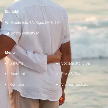
Kontakti
Grēdu iela 4A, Rīga, LV-1019
abcity@abcity.lv
Menu
Sākums
Sociālā atbildība
Jaunumi
Par AB City
Kontakti
Vietnes apskats