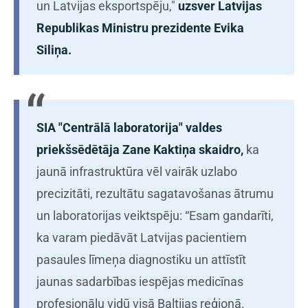
un Latvijas eksportspēju,"
uzsver Latvijas
Republikas Ministru prezidente Evika
Siliņa.
SIA "Centrālā laboratorija" valdes
priekšsēdētāja Zane Kaktiņa skaidro,
ka
jaunā infrastruktūra vēl vairāk uzlabo
precizitāti, rezultātu sagatavošanas ātrumu
un laboratorijas veiktspēju: “Esam gandarīti,
ka varam piedāvāt Latvijas pacientiem
pasaules līmeņa diagnostiku un attīstīt
jaunas sadarbības iespējas medicīnas
profesionāļu vidū visā Baltijas reģionā.