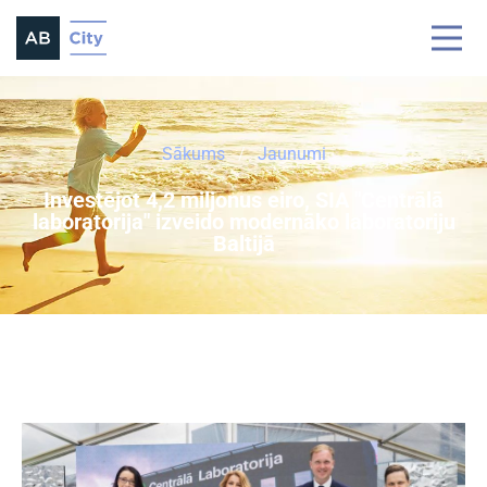
Sākums
Jaunumi
Investējot 4,2 miljonus eiro, SIA "Centrālā
laboratorija" izveido modernāko laboratoriju
Baltijā