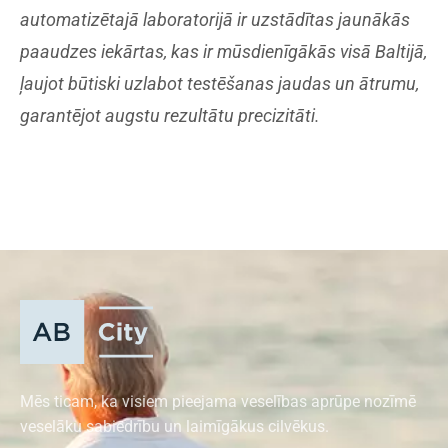
automatizētajā laboratorijā ir uzstādītas jaunākās
paaudzes iekārtas, kas ir mūsdienīgākās visā Baltijā,
ļaujot būtiski uzlabot testēšanas jaudas un ātrumu,
garantējot augstu rezultātu precizitāti.
Mēs ticam, ka visiem pieejama veselības aprūpe nozīmē
veselāku sabiedrību un laimīgākus cilvēkus.