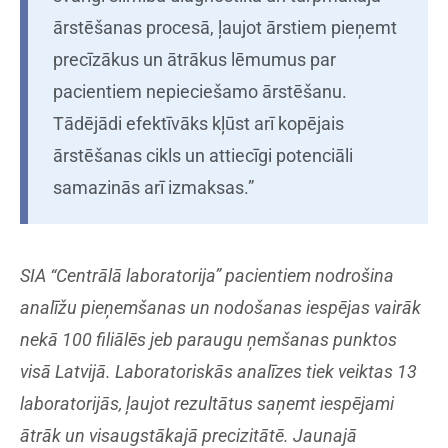
ārstēšanas procesā, ļaujot ārstiem pieņemt
precīzākus un ātrākus lēmumus par
pacientiem nepieciešamo ārstēšanu.
Tādējādi efektīvāks kļūst arī kopējais
ārstēšanas cikls un attiecīgi potenciāli
samazinās arī izmaksas.”
SIA “Centrālā laboratorija” pacientiem nodrošina
analīžu pieņemšanas un nodošanas iespējas vairāk
nekā 100 filiālēs jeb paraugu ņemšanas punktos
visā Latvijā. Laboratoriskās analīzes tiek veiktas 13
laboratorijās, ļaujot rezultātus saņemt iespējami
ātrāk un visaugstākajā precizitātē. Jaunajā