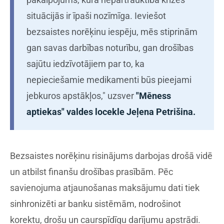
situācijās ir īpaši nozīmīga. Ieviešot
bezsaistes norēķinu iespēju, mēs stiprinām
gan savas darbības noturību, gan drošības
sajūtu iedzīvotājiem par to, ka
nepieciešamie medikamenti būs pieejami
jebkuros apstākļos," uzsver
"Mēness
aptiekas" valdes locekle Jeļena Petrišina.
Bezsaistes norēķinu risinājums darbojas drošā vidē
un atbilst finanšu drošības prasībām. Pēc
savienojuma atjaunošanas maksājumu dati tiek
sinhronizēti ar banku sistēmām, nodrošinot
korektu, drošu un caurspīdīgu darījumu apstrādi.