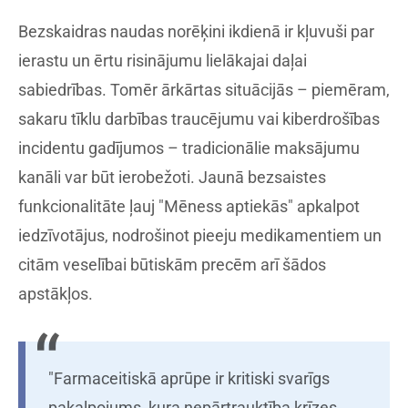
Bezskaidras naudas norēķini ikdienā ir kļuvuši par
ierastu un ērtu risinājumu lielākajai daļai
sabiedrības. Tomēr ārkārtas situācijās – piemēram,
sakaru tīklu darbības traucējumu vai kiberdrošības
incidentu gadījumos – tradicionālie maksājumu
kanāli var būt ierobežoti. Jaunā bezsaistes
funkcionalitāte ļauj "Mēness aptiekās" apkalpot
iedzīvotājus, nodrošinot pieeju medikamentiem un
citām veselībai būtiskām precēm arī šādos
apstākļos.
"Farmaceitiskā aprūpe ir kritiski svarīgs
pakalpojums, kura nepārtrauktība krīzes