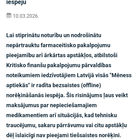
iespēju
10.03.2026.
Lai stiprinātu noturību un nodrošinātu
nepārtrauktu farmaceitisko pakalpojumu
pieejamību arī ārkārtas apstākļos, atbilstoši
Kritisko finanšu pakalpojumu pārvaldības
noteikumiem iedzīvotājiem Latvijā visās "Mēness
aptiekās" ir radīta bezsaistes (offline)
norēķināšanās iespēja. Šis risinājums ļaus veikt
maksājumus par nepieciešamajiem
medikamentiem arī situācijās, kad tehnisku
traucējumu, sakaru pārrāvumu vai citu apstākļu
dēļ īslaicīgi nav pieejami tiešsaistes norēķini.