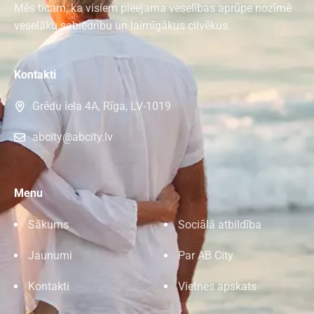
Mēs ticam, ka visiem pieejama veselības aprūpe nozīmē
veselāku sabiedrību un laimīgākus cilvēkus.
Kontakti
Grēdu iela 4A, Rīga, LV-1019
abcity@abcity.lv
Menu
Sākums
Sociālā atbildība
Jaunumi
Par AB City
Kontakti
Vietnes apskats