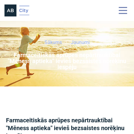
Sākums
Jaunumi
Farmaceitiskās aprūpes nepārtrauktībai
"Mēness aptieka" ievieš bezsaistes norēķinu
iespēju
Farmaceitiskās aprūpes nepārtrauktībai
"Mēness aptieka" ievieš bezsaistes norēķinu