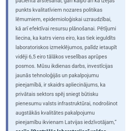
pacienta ārstēšanai, gan kalpo arī kā izejas
punkts kvalitatīviem nozares politikas
lēmumiem, epidemioloģiskai uzraudzībai,
kā arī efektīvai resursu plānošanai. Pētījumi
liecina, ka katrs viens eiro, kas tiek ieguldīts
laboratoriskos izmeklējumos, palīdz ietaupīt
vidēji 6,5 eiro tālākos veselības aprūpes
posmos. Mūsu ikdienas darbs, investīcijas
jaunās tehnoloģijās un pakalpojumu
pieejamībā, ir skaidrs apliecinājums, ka
privātais sektors spēj sniegt būtisku
pienesumu valsts infrastruktūrai, nodrošinot
augstākās kvalitātes pakalpojumu
pieejamību ikvienam Latvijas iedzīvotājam,”