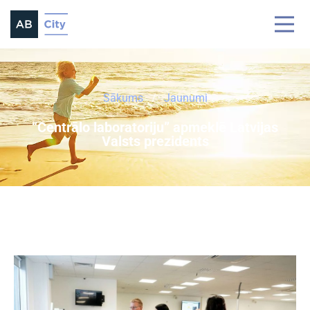
Sākums
Jaunumi
“Centrālo laboratoriju” apmeklē Latvijas
Valsts prezidents