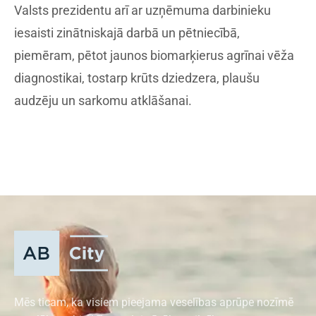
Valsts prezidentu arī ar uzņēmuma darbinieku
iesaisti zinātniskajā darbā un pētniecībā,
piemēram, pētot jaunos biomarķierus agrīnai vēža
diagnostikai, tostarp krūts dziedzera, plaušu
audzēju un sarkomu atklāšanai.
Mēs ticam, ka visiem pieejama veselības aprūpe nozīmē