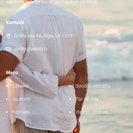
veselāku sabiedrību un laimīgākus cilvēkus.
Kontakti
Grēdu iela 4A, Rīga, LV-1019
abcity@abcity.lv
Menu
Sākums
Sociālā atbildība
Jaunumi
Par AB City
Kontakti
Vietnes apskats