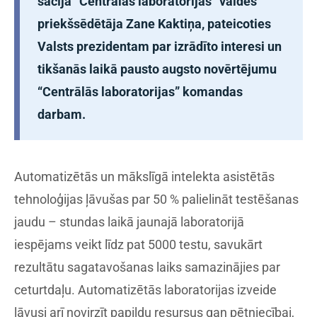
sacīja “Centrālās laboratorijas” valdes
priekšsēdētāja Zane Kaktiņa, pateicoties
Valsts prezidentam par izrādīto interesi un
tikšanās laikā pausto augsto novērtējumu
“Centrālās laboratorijas” komandas
darbam.
Automatizētās un mākslīgā intelekta asistētās
tehnoloģijas ļāvušas par 50 % palielināt testēšanas
jaudu – stundas laikā jaunajā laboratorijā
iespējams veikt līdz pat 5000 testu, savukārt
rezultātu sagatavošanas laiks samazinājies par
ceturtdaļu. Automatizētās laboratorijas izveide
ļāvusi arī novirzīt papildu resursus gan pētniecībai,