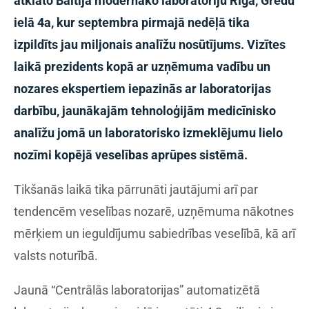
atklāto Baltijā modernāko laboratoriju Rīgā, Grēdu
ielā 4a, kur septembra pirmajā nedēļā tika
izpildīts jau miljonais analīžu nosūtījums. Vizītes
laikā prezidents kopā ar uzņēmuma vadību un
nozares ekspertiem iepazinās ar laboratorijas
darbību, jaunākajām tehnoloģijām medicīnisko
analīžu jomā un laboratorisko izmeklējumu lielo
nozīmi kopējā veselības aprūpes sistēmā.
Tikšanās laikā tika pārrunāti jautājumi arī par
tendencēm veselības nozarē, uzņēmuma nākotnes
mērķiem un ieguldījumu sabiedrības veselībā, kā arī
valsts noturībā.
Jaunā “Centrālās laboratorijas” automatizētā