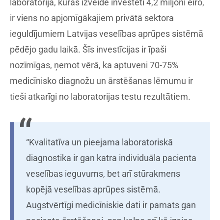
laboratorija, kuras izveidē investēti 4,2 miljoni eiro,
ir viens no apjomīgākajiem privātā sektora
ieguldījumiem Latvijas veselības aprūpes sistēmā
pēdējo gadu laikā. Šīs investīcijas ir īpaši
nozīmīgas, ņemot vērā, ka aptuveni 70-75%
medicīnisko diagnožu un ārstēšanas lēmumu ir
tieši atkarīgi no laboratorijas testu rezultātiem.
“Kvalitatīva un pieejama laboratoriskā
diagnostika ir gan katra individuāla pacienta
veselības ieguvums, bet arī stūrakmens
kopējā veselības aprūpes sistēmā.
Augstvērtīgi medicīniskie dati ir pamats gan