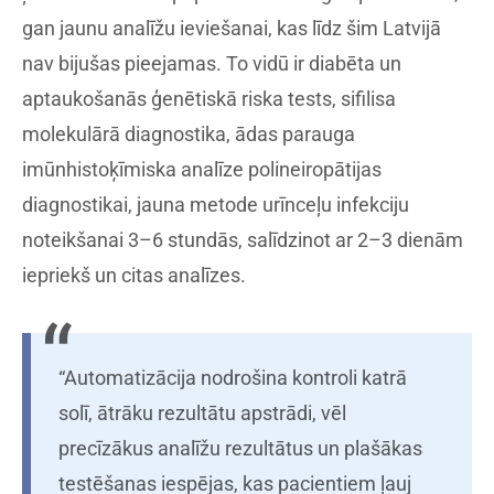
gan jaunu analīžu ieviešanai, kas līdz šim Latvijā
nav bijušas pieejamas. To vidū ir diabēta un
aptaukošanās ģenētiskā riska tests, sifilisa
molekulārā diagnostika, ādas parauga
imūnhistoķīmiska analīze polineiropātijas
diagnostikai, jauna metode urīnceļu infekciju
noteikšanai 3–6 stundās, salīdzinot ar 2–3 dienām
iepriekš un citas analīzes.
“Automatizācija nodrošina kontroli katrā
solī, ātrāku rezultātu apstrādi, vēl
precīzākus analīžu rezultātus un plašākas
testēšanas iespējas, kas pacientiem ļauj