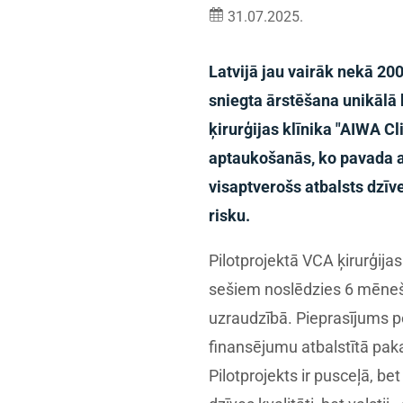
31.07.2025.
Latvijā jau vairāk nekā 20
sniegta ārstēšana unikālā b
ķirurģijas klīnika "AIWA C
aptaukošanās, ko pavada ar
visaptverošs atbalsts dzīv
risku.
Pilotprojektā VCA ķirurģijas
sešiem noslēdzies 6 mēnešu
uzraudzībā. Pieprasījums pē
finansējumu atbalstītā paka
Pilotprojekts ir pusceļā, be