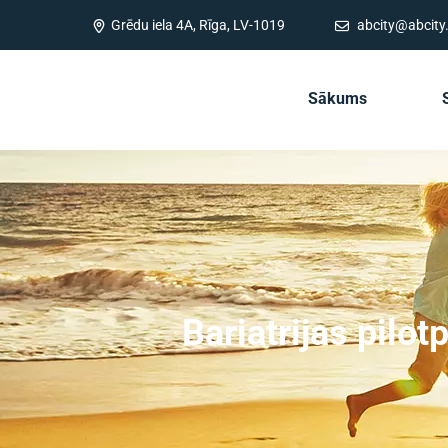
Grēdu iela 4A, Rīga, LV-1019
abcity@abcity.
Sākums
Bariatrijas pilot