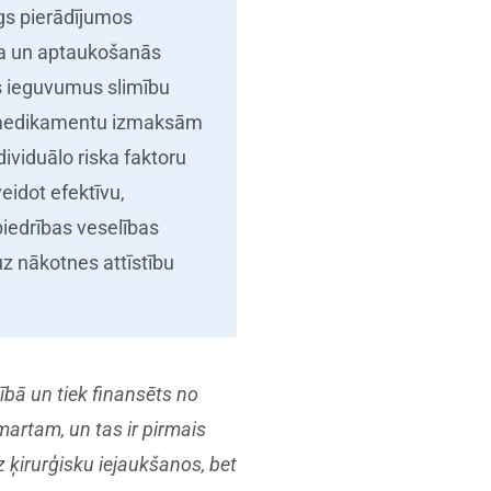
egs pierādījumos
ara un aptaukošanās
s ieguvumus slimību
o medikamentu izmaksām
ividuālo riska faktoru
eidot efektīvu,
biedrības veselības
uz nākotnes attīstību
ībā un tiek finansēts no
martam, un tas ir pirmais
uz ķirurģisku iejaukšanos, bet