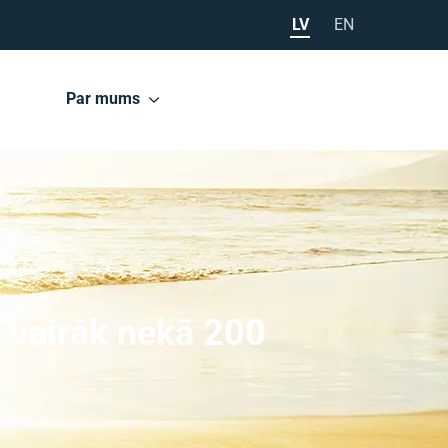
LV
EN
Par mums
au vairāk nekā 200