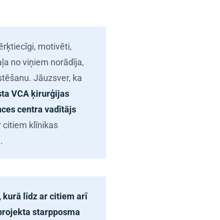
ērķtiecīgi, motivēti,
aļa no viņiem norādīja,
ārstēšanu. Jāuzsver, ka
sta VCA ķirurģijas
nces centra vadītājs
 citiem klīnikas
.
kurā līdz ar citiem arī
otprojekta starpposma