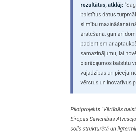
rezultātus, atklāj:
"Saga
balstītus datus turpmāk
slimību mazināšanai n
ārstēšanā, gan arī do
pacientiem ar aptaukoša
samazinājumu, lai novēr
pierādījumos balstītu 
vajadzības un pieejamos
vērstus un inovatīvus p
Pilotprojekts "Vērtībās bals
Eiropas Savienības Atveseļo
solis strukturētā un ilgtermi