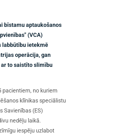
bai bīstamu aptaukošanos
apvienības" (VCA)
s labbūtību ietekmē
rijas operācija, gan
r to saistīto slimību
215 pacientiem, no kuriem
ēšanos klīnikas speciālistu
as Savienības (ES)
ivu nedēļu laikā.
ozīmīgu iespēju uzlabot