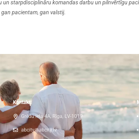
eju un starpdisciplināru komandas darbu un pilnvērtīgu pacie
 gan pacientam, gan valstij.
Kontakti
Grēdu iela 4A, Rīga, LV-1019
abcity@abcity.lv