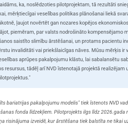
idāms, ka, noslēdzoties pilotprojektam, tā rezultāti sni
ai, mērķtiecīgai veselības politikas plānošanai liekā sv
ākotnē, ļaujot novērtēt gan nozares kopējos ekonomisko
mājot, piemēram, par valsts nodrošināto kompensējam
nos saistīto slimību ārstēšanai, un protams pacientu ind
stu invaliditāti vai priekšlaicīgas nāves. Mūsu mērķis ir v
veselības aprūpes pakalpojumu klāstu, lai sabalansētu sa
 resursus, tādēļ arī NVD īstenotajā projektā realizējam 
ilotprojektus."
tīts bariatrijas pakalpojumu modelis" tiek īstenots NVD vad
šanas fonda līdzekļiem. Pilotprojekts ilgs līdz 2026.gada 
ņa risinājuma izveidē, kur ārstēšana tiek balstīta ne tikai 