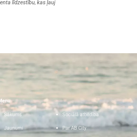
nta līdzestību, kas ļauj
Menu
Sākums
Sociālā atbildība
Jaunumi
Par AB City