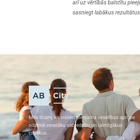
arī uz vērtībās balstītu pie
sasniegt labākus rezultātus
Mēs ticam, ka visiem pieejama veselības aprūpe
nozīmē veselāku sabiedrību un laimīgākus
cilvēkus.