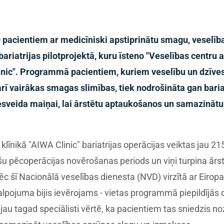
0 pacientiem ar medicīniski apstiprinātu smagu, veselī
ariatrijas pilotprojektā, kuru īsteno "Veselības centru 
linic". Programmā pacientiem, kuriem veselību un dzīve
ī vairākas smagas slimības, tiek nodrošināta gan bariat
esveida maiņai, lai ārstētu aptaukošanos un samazinātu a
 klīnikā "AIWA Clinic" bariatrijas operācijas veiktas jau 
 pēcoperācijas novērošanas periods un viņi turpina ārst
c šī Nacionālā veselības dienesta (NVD) virzītā ar Eirop
lpojuma bijis ievērojams - vietas programmā piepildījās d
t jau tagad speciālisti vērtē, ka pacientiem tas sniedzis n