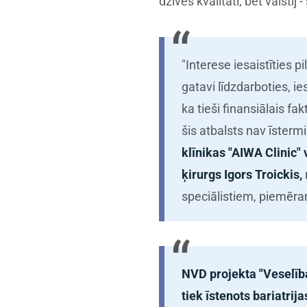
dzīves kvalitāti, bet valst
"Interese iesaistīties pil
gatavi līdzdarboties, i
ka tieši finansiālais fa
šis atbalsts nav īsterm
klīnikas "AIWA Clinic" 
ķirurgs Igors Troickis,
speciālistiem, piemēram
NVD projekta "Veselība
tiek īstenots bariatrij