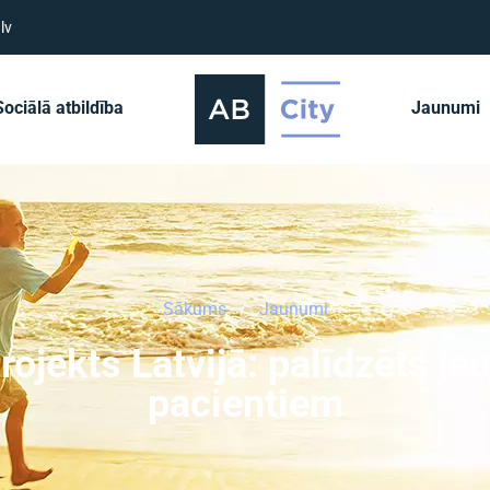
lv
Sociālā atbildība
Jaunumi
Sākums
Jaunumi
projekts Latvijā: palīdzēts j
pacientiem