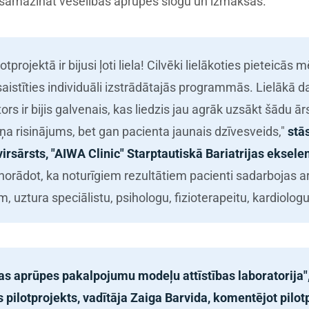
ij - samazināt veselības aprūpes slogu un izmaksas.
otprojektā ir bijusi ļoti liela! Cilvēki lielākoties pieteicās m
esaistīties individuāli izstrādātajās programmās. Lielākā d
ktors ir bijis galvenais, kas liedzis jau agrāk uzsākt šādu 
iņa risinājums, bet gan pacienta jaunais dzīvesveids,"
stā
virsārsts, "AIWA Clinic" Starptautiskā Bariatrijas eksele
norādot, ka noturīgiem rezultātiem pacienti sadarbojas ar
, uztura speciālistu, psihologu, fizioterapeitu, kardiologu
s aprūpes pakalpojumu modeļu attīstības laboratorija", 
as pilotprojekts, vadītāja Zaiga Barvida, komentējot pil