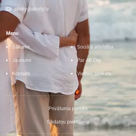
abcity@abcity.lv
Menu
Sākums
Sociālā atbildība
Jaunumi
Par AB City
Kontakti
Vietnes apskats
Privātuma politika
Sīkdatņu piekrišana