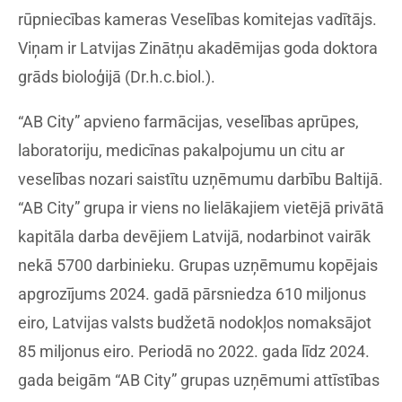
rūpniecības kameras Veselības komitejas vadītājs.
Viņam ir Latvijas Zinātņu akadēmijas goda doktora
grāds bioloģijā (Dr.h.c.biol.).
“AB City” apvieno farmācijas, veselības aprūpes,
laboratoriju, medicīnas pakalpojumu un citu ar
veselības nozari saistītu uzņēmumu darbību Baltijā.
“AB City” grupa ir viens no lielākajiem vietējā privātā
kapitāla darba devējiem Latvijā, nodarbinot vairāk
nekā 5700 darbinieku. Grupas uzņēmumu kopējais
apgrozījums 2024. gadā pārsniedza 610 miljonus
eiro, Latvijas valsts budžetā nodokļos nomaksājot
85 miljonus eiro. Periodā no 2022. gada līdz 2024.
gada beigām “AB City” grupas uzņēmumi attīstības