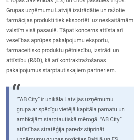
Eiropas Savienības (ES) un citos pasaules tirgos.
Grupas uzņēmumu Latvijā izstrādātie un ražotie
farmācijas produkti tiek eksportēti uz neskaitāmām
valstīm visā pasaulē. Tāpat koncerns attīsta arī
veselības aprūpes pakalpojumu eksportu,
farmaceitisko produktu pētniecību, izstrādi un
attīstību (R&D), kā arī kontraktražošanas
pakalpojumus starptautiskajiem partneriem.
“”AB City” ir unikāla Latvijas uzņēmumu
grupa ar spēcīgu vietējā kapitāla pamatu un
ambīcijām starptautiskā mērogā. “AB City”
attīstības stratēģija paredz stiprināt
uzņēmumu grupas pozīcijas Baltijā un ES,