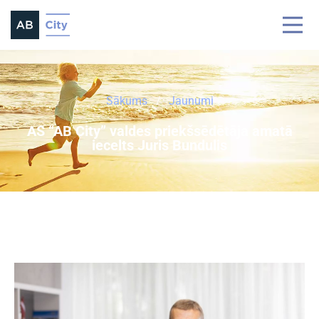
Sākums
Jaunumi
AS “AB City” valdes priekšsēdētāja amatā
iecelts Juris Bundulis