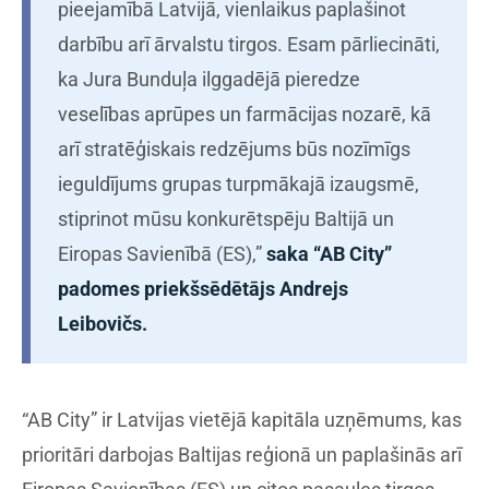
pieejamībā Latvijā, vienlaikus paplašinot
darbību arī ārvalstu tirgos. Esam pārliecināti,
ka Jura Bunduļa ilggadējā pieredze
veselības aprūpes un farmācijas nozarē, kā
arī stratēģiskais redzējums būs nozīmīgs
ieguldījums grupas turpmākajā izaugsmē,
stiprinot mūsu konkurētspēju Baltijā un
Eiropas Savienībā (ES),”
saka “AB City”
padomes priekšsēdētājs Andrejs
Leibovičs.
“AB City” ir Latvijas vietējā kapitāla uzņēmums, kas
prioritāri darbojas Baltijas reģionā un paplašinās arī