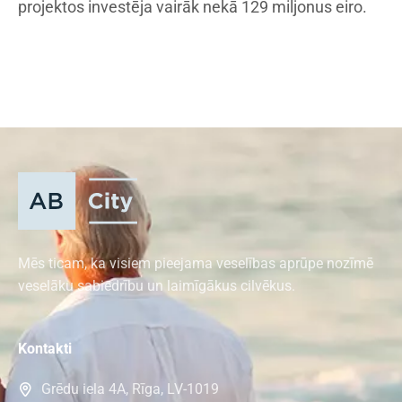
projektos investēja vairāk nekā 129 miljonus eiro.
Mēs ticam, ka visiem pieejama veselības aprūpe nozīmē
veselāku sabiedrību un laimīgākus cilvēkus.
Kontakti
Grēdu iela 4A, Rīga, LV-1019