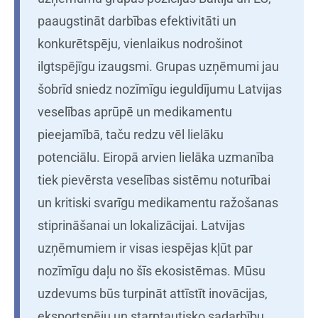
paaugstināt darbības efektivitāti un
konkurētspēju, vienlaikus nodrošinot
ilgtspējīgu izaugsmi. Grupas uzņēmumi jau
šobrīd sniedz nozīmīgu ieguldījumu Latvijas
veselības aprūpē un medikamentu
pieejamībā, taču redzu vēl lielāku
potenciālu. Eiropā arvien lielāka uzmanība
tiek pievērsta veselības sistēmu noturībai
un kritiski svarīgu medikamentu ražošanas
stiprināšanai un lokalizācijai. Latvijas
uzņēmumiem ir visas iespējas kļūt par
nozīmīgu daļu no šīs ekosistēmas. Mūsu
uzdevums būs turpināt attīstīt inovācijas,
eksportspēju un starptautisko sadarbību,